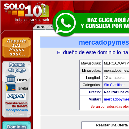
mercadopymes
El dueño de este dominio lo ha
Mayusculas:
MERCADOPYM
Minusculas:
mercadopymes
Longitud:
12 caracteres
Categorias:
Sin Clasificar
Precio:
Realizar una of
Visitar!
mercadopyme
Serán consideradas ofer
Realizar una Oferta