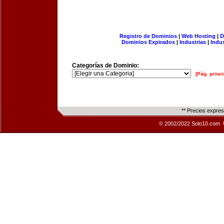
Registro de Dominios
|
Web Hosting
|
D
Dominios Expirados
|
Industrias
|
Indu
Categorías de Dominio:
[Pág. princi
** Precios expre
© 2002/2022 Solo10.com