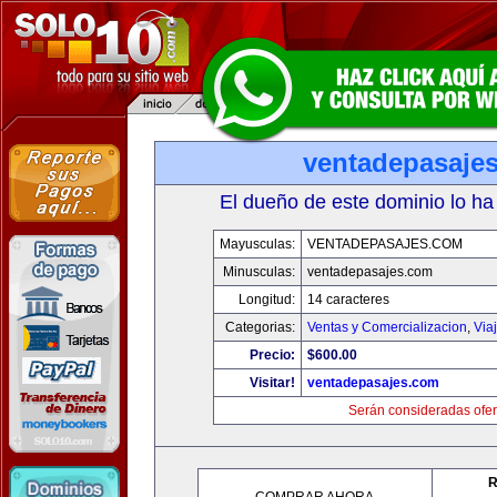
ventadepasaje
El dueño de este dominio lo ha
Mayusculas:
VENTADEPASAJES.COM
Minusculas:
ventadepasajes.com
Longitud:
14 caracteres
Categorias:
Ventas y Comercializacion
,
Via
Precio:
$600.00
Visitar!
ventadepasajes.com
Serán consideradas ofer
R