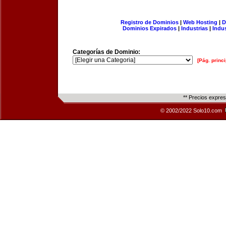
Registro de Dominios
|
Web Hosting
|
D
Dominios Expirados
|
Industrias
|
Indu
Categorías de Dominio:
[Pág. princi
** Precios expre
© 2002/2022 Solo10.com