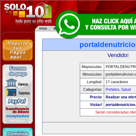
portaldenutrici
Vendido!
Mayusculas:
PORTALDENUTRI
Minusculas:
portaldenutricion
Longitud:
17 caracteres
Categorias:
Portales
,
Salud
Precio:
Realizar una ofer
Visitar!
portaldenutricio
Serán consideradas ofer