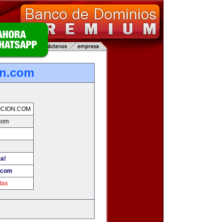
on.com
CION.COM
.com
ta!
n.com
tas