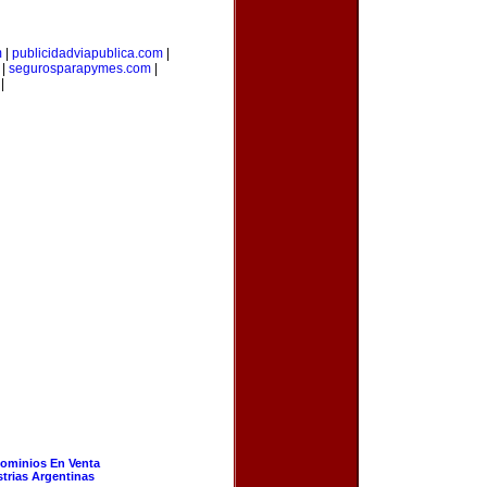
m
|
publicidadviapublica.com
|
|
segurosparapymes.com
|
|
ominios En Venta
strias Argentinas