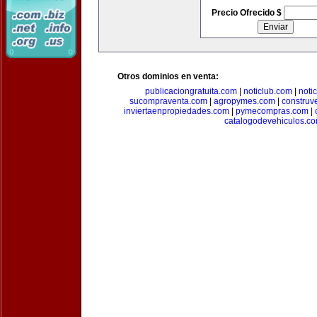
Precio Ofrecido $
Otros dominios en venta:
publicaciongratuita.com
|
noticlub.com
|
noti
sucompraventa.com
|
agropymes.com
|
construv
inviertaenpropiedades.com
|
pymecompras.com
|
catalogodevehiculos.c