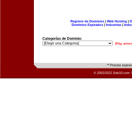
Registro de Dominios
|
Web Hosting
|
D
Dominios Expirados
|
Industrias
|
Indu
Categorías de Dominio:
[Pág. princi
** Precios expre
© 2002/2022 Solo10.com