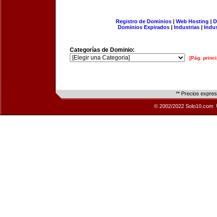
Registro de Dominios
|
Web Hosting
|
D
Dominios Expirados
|
Industrias
|
Indu
Categorías de Dominio:
[Pág. princi
** Precios expre
© 2002/2022 Solo10.com