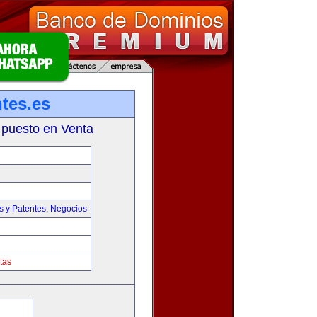
tes.es
 puesto en Venta
s y Patentes
,
Negocios
tas