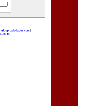
caribepropiedades.com
|
ades.ec
|