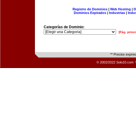
Registro de Dominios
|
Web Hosting
|
D
Dominios Expirados
|
Industrias
|
Indu
Categorías de Dominio:
[Pág. princi
** Precios expre
© 2002/2022 Solo10.com