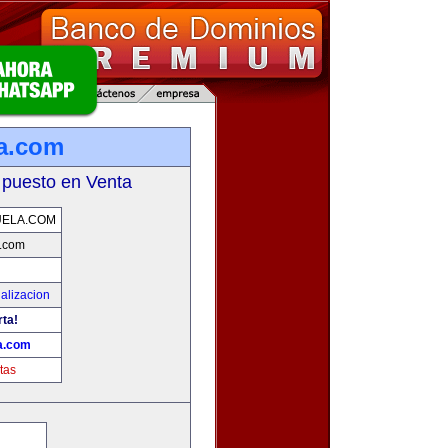
a.com
 puesto en Venta
UELA.COM
.com
alizacion
rta!
a.com
tas