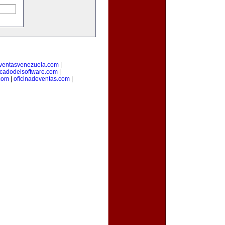
ventasvenezuela.com
|
cadodelsoftware.com
|
com
|
oficinadeventas.com
|