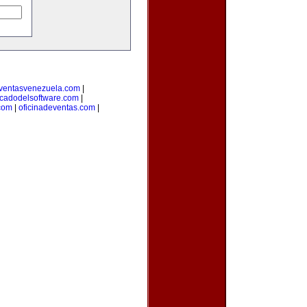
ventasvenezuela.com
|
cadodelsoftware.com
|
com
|
oficinadeventas.com
|