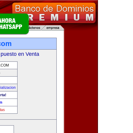
.com
 puesto en Venta
.COM
m
ializacion
rta!
om
tas