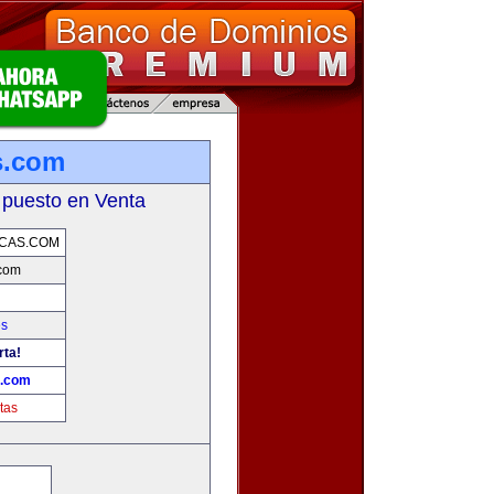
s.com
 puesto en Venta
CAS.COM
.com
es
rta!
s.com
tas