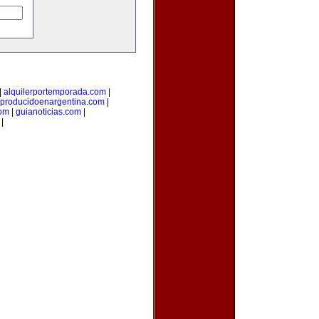
|
alquilerportemporada.com
|
producidoenargentina.com
|
com
|
guianoticias.com
|
|