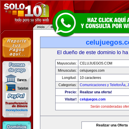
celujuegos.
El dueño de este dominio lo ha
Mayusculas:
CELUJUEGOS.COM
Minusculas:
celujuegos.com
Longitud:
10 caracteres
Categorias:
Comunicaciones y TelefonÃ­a
,
J
Precio:
Realizar una oferta!
Visitar!
celujuegos.com
Serán consideradas ofer
Realizar una Oferta