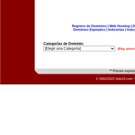
Registro de Dominios
|
Web Hosting
|
D
Dominios Expirados
|
Industrias
|
Indu
Categorías de Dominio:
[Pág. princi
** Precios expre
© 2002/2022 Solo10.com