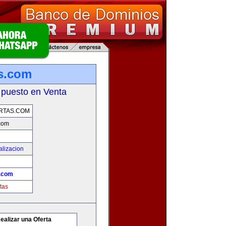
as.com
 puesto en Venta
RTAS.COM
.com
alizacion
s.com
tas
ealizar una Oferta