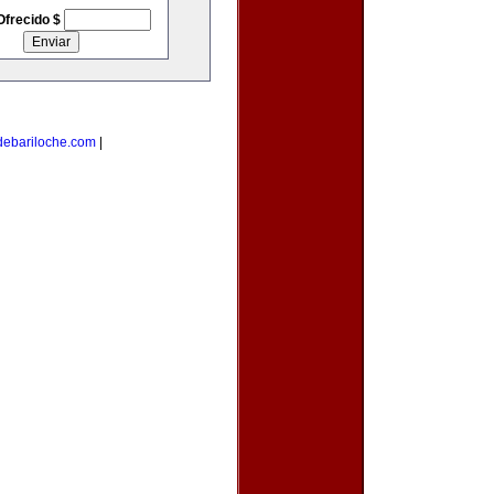
Ofrecido $
debariloche.com
|