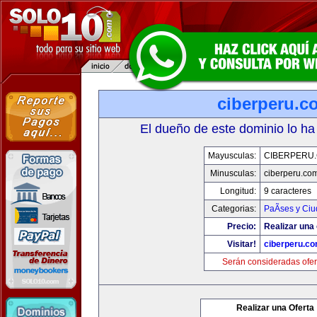
ciberperu.c
El dueño de este dominio lo ha
Mayusculas:
CIBERPERU
Minusculas:
ciberperu.co
Longitud:
9 caracteres
Categorias:
PaÃ­ses y Ci
Precio:
Realizar una 
Visitar!
ciberperu.c
Serán consideradas ofer
Realizar una Oferta