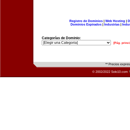
Registro de Dominios
|
Web Hosting
|
D
Dominios Expirados
|
Industrias
|
Indu
Categorías de Dominio:
[Pág. princi
** Precios expre
© 2002/2022 Solo10.com