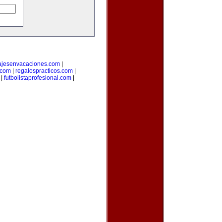
ajesenvacaciones.com
|
com
|
regalospracticos.com
|
|
futbolistaprofesional.com
|