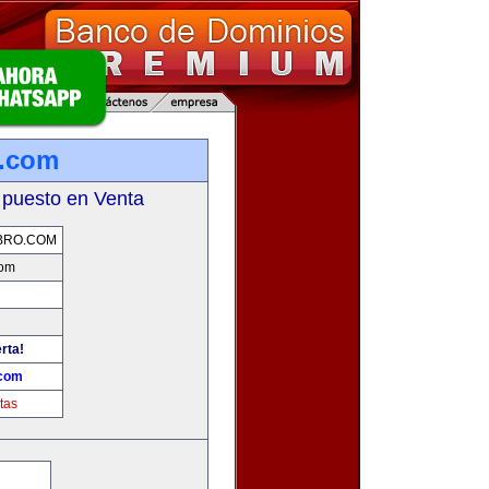
o.com
 puesto en Venta
BRO.COM
com
rta!
.com
tas