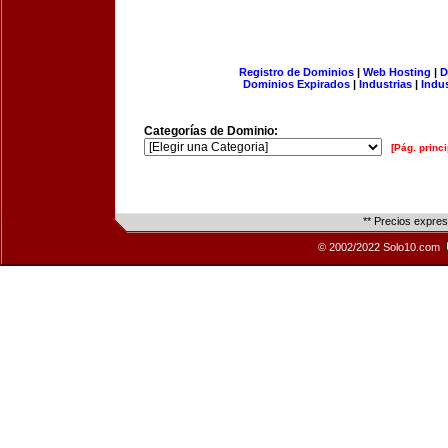
Registro de Dominios
|
Web Hosting
|
D
Dominios Expirados
|
Industrias
|
Indu
Categorías de Dominio:
[Pág. princi
** Precios expre
© 2002/2022 Solo10.com