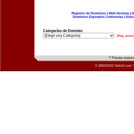
Registro de Dominios
|
Web Hosting
|
D
Dominios Expirados
|
Industrias
|
Indu
Categorías de Dominio:
[Pág. princi
** Precios expre
© 2002/2022 Solo10.com