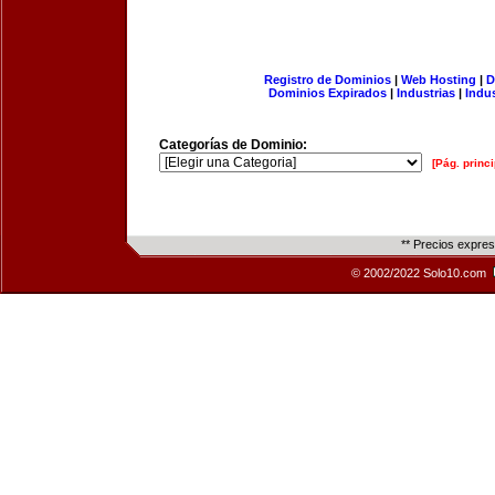
Registro de Dominios
|
Web Hosting
|
D
Dominios Expirados
|
Industrias
|
Indu
Categorías de Dominio:
[Pág. princi
** Precios expre
© 2002/2022 Solo10.com