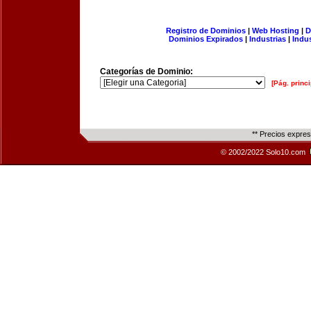
Registro de Dominios
|
Web Hosting
|
D
Dominios Expirados
|
Industrias
|
Indu
Categorías de Dominio:
[Pág. princi
** Precios expre
© 2002/2022 Solo10.com