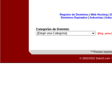
Registro de Dominios
|
Web Hosting
|
D
Dominios Expirados
|
Industrias
|
Indu
Categorías de Dominio:
[Pág. princi
** Precios expre
© 2002/2022 Solo10.com