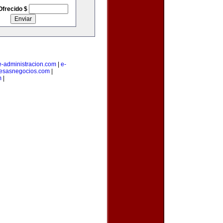
Ofrecido $
e-administracion.com
|
e-
esasnegocios.com
|
m
|