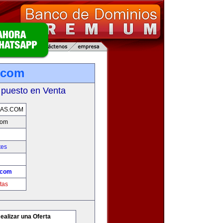
.com
 puesto en Venta
AS.COM
com
tes
.com
tas
ealizar una Oferta