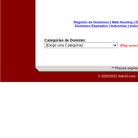
Registro de Dominios
|
Web Hosting
|
D
Dominios Expirados
|
Industrias
|
Indu
Categorías de Dominio:
[Pág. princi
** Precios expre
© 2002/2022 Solo10.com