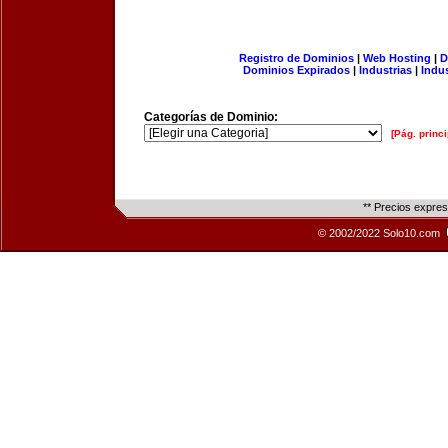
Registro de Dominios
|
Web Hosting
|
D
Dominios Expirados
|
Industrias
|
Indu
Categorías de Dominio:
[Pág. princi
** Precios expre
© 2002/2022 Solo10.com