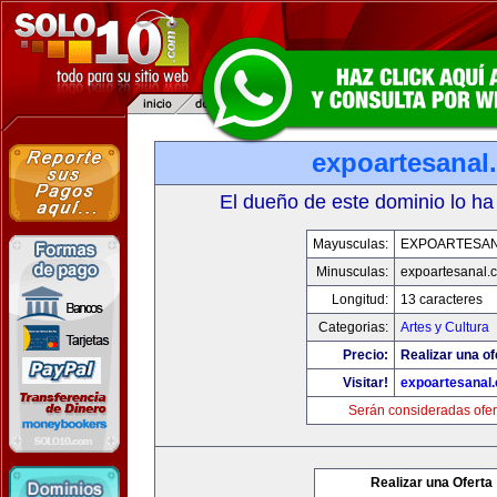
expoartesanal
El dueño de este dominio lo ha
Mayusculas:
EXPOARTESA
Minusculas:
expoartesanal.
Longitud:
13 caracteres
Categorias:
Artes y Cultura
Precio:
Realizar una of
Visitar!
expoartesanal
Serán consideradas ofer
Realizar una Oferta