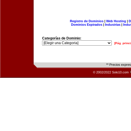
Registro de Dominios
|
Web Hosting
|
D
Dominios Expirados
|
Industrias
|
Indu
Categorías de Dominio:
[Pág. princi
** Precios expre
© 2002/2022 Solo10.com