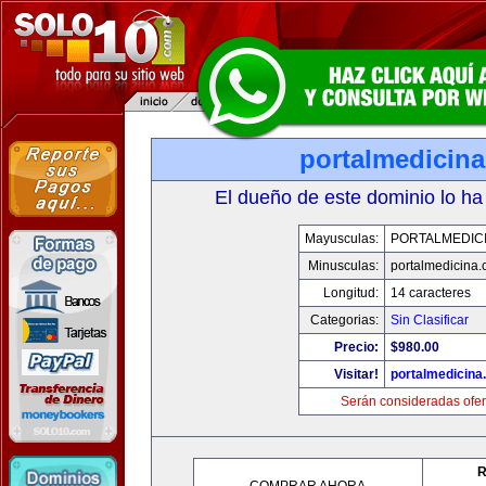
portalmedicin
El dueño de este dominio lo ha
Mayusculas:
PORTALMEDIC
Minusculas:
portalmedicina
Longitud:
14 caracteres
Categorias:
Sin Clasificar
Precio:
$980.00
Visitar!
portalmedicina
Serán consideradas ofer
R