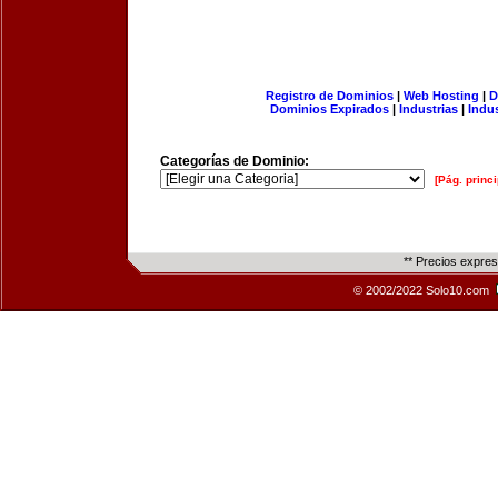
Registro de Dominios
|
Web Hosting
|
D
Dominios Expirados
|
Industrias
|
Indu
Categorías de Dominio:
[Pág. princi
** Precios expre
© 2002/2022 Solo10.com