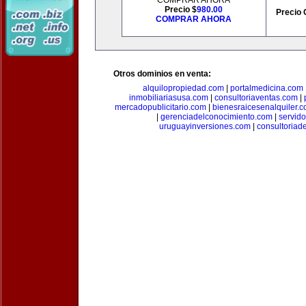
COMPRAR AHORA
Precio $
980.00
Precio 
COMPRAR AHORA
Otros dominios en venta:
alquilopropiedad.com
|
portalmedicina.com
inmobiliariasusa.com
|
consultoriaventas.com
|
mercadopublicitario.com
|
bienesraicesenalquiler.
|
gerenciadelconocimiento.com
|
servid
uruguayinversiones.com
|
consultoriad