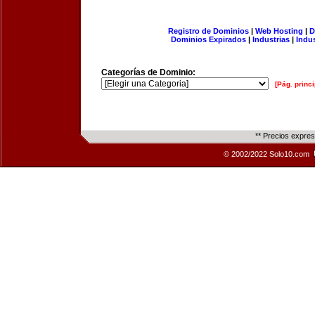
Registro de Dominios
|
Web Hosting
|
D
Dominios Expirados
|
Industrias
|
Indu
Categorías de Dominio:
[Pág. princi
** Precios expre
© 2002/2022 Solo10.com