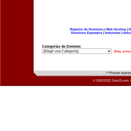
Registro de Dominios
|
Web Hosting
|
D
Dominios Expirados
|
Industrias
|
Indu
Categorías de Dominio:
[Pág. princi
** Precios expre
© 2002/2022 Solo10.com