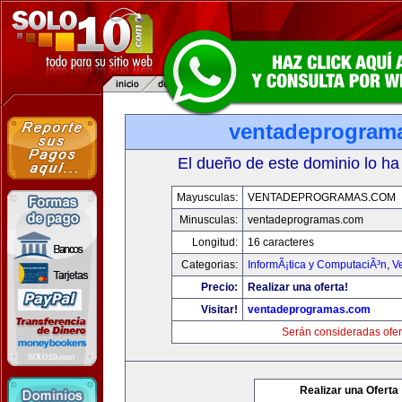
ventadeprogram
El dueño de este dominio lo ha
Mayusculas:
VENTADEPROGRAMAS.COM
Minusculas:
ventadeprogramas.com
Longitud:
16 caracteres
Categorias:
InformÃ¡tica y ComputaciÃ³n
,
V
Precio:
Realizar una oferta!
Visitar!
ventadeprogramas.com
Serán consideradas ofer
Realizar una Oferta