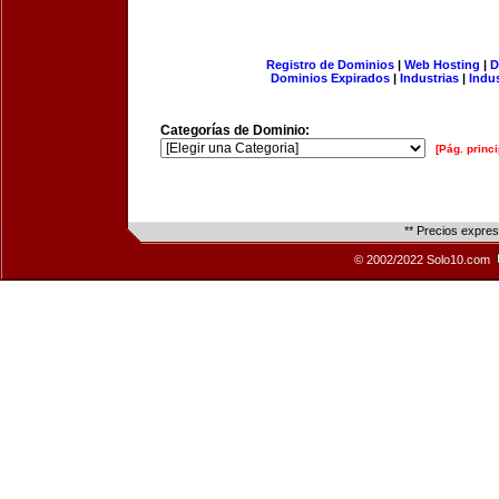
Registro de Dominios
|
Web Hosting
|
D
Dominios Expirados
|
Industrias
|
Indu
Categorías de Dominio:
[Pág. princi
** Precios expre
© 2002/2022 Solo10.com