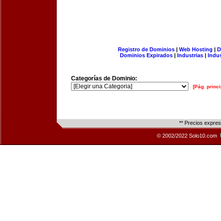
Registro de Dominios
|
Web Hosting
|
D
Dominios Expirados
|
Industrias
|
Indu
Categorías de Dominio:
[Pág. princi
** Precios expre
© 2002/2022 Solo10.com