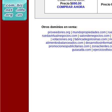
COMPRAR AHORA
Precio $
890.00
Precio 
COMPRAR AHORA
Otros dominios en venta:
proveedores.org
|
mundopropiedades.com
|
ru
ruedavirtualnegocios.com
|
salondenegocios.com
|
|
votaciones.org
|
fabricadegolosinas.com
|
m
alimentosbalanceados.com
|
desarrollosinforma
promocionespublicitarias.com
|
zonaclientes.
guiasalta.com
|
ejerciciosfisi