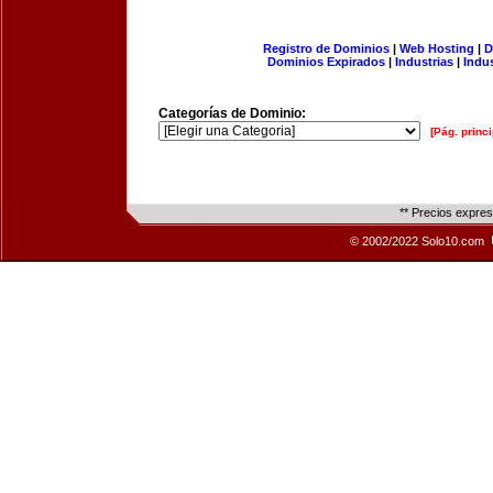
Registro de Dominios
|
Web Hosting
|
D
Dominios Expirados
|
Industrias
|
Indu
Categorías de Dominio:
[Pág. princi
** Precios expre
© 2002/2022 Solo10.com