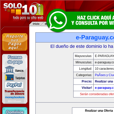
e-Paraguay.
El dueño de este dominio lo ha
Mayusculas:
E-PARAGUA
Minusculas:
e-paraguay.c
Longitud:
10 caracteres
Categorias:
PaÃ­ses y Ci
Precio:
Realizar una 
Visitar!
e-paraguay.
Serán consideradas ofer
Realizar una Oferta