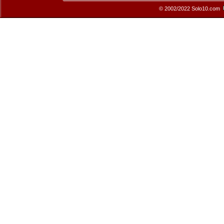
© 2002/2022 Solo10.com