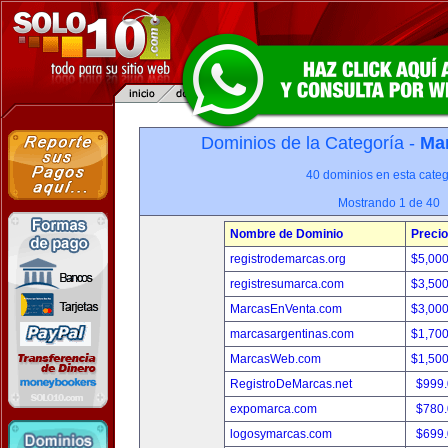
Dominios de la Categoría -
Mar
40 dominios en esta categ
Mostrando 1 de 40
Nombre de Dominio
Precio
registrodemarcas.org
$5,00
registresumarca.com
$3,50
MarcasEnVenta.com
$3,00
marcasargentinas.com
$1,70
MarcasWeb.com
$1,50
RegistroDeMarcas.net
$999
expomarca.com
$780
logosymarcas.com
$699