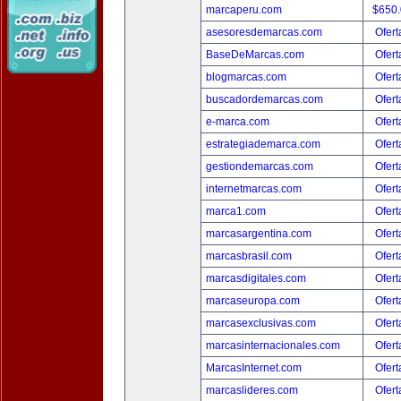
marcaperu.com
$650
asesoresdemarcas.com
Ofert
BaseDeMarcas.com
Ofert
blogmarcas.com
Ofert
buscadordemarcas.com
Ofert
e-marca.com
Ofert
estrategiademarca.com
Ofert
gestiondemarcas.com
Ofert
internetmarcas.com
Ofert
marca1.com
Ofert
marcasargentina.com
Ofert
marcasbrasil.com
Ofert
marcasdigitales.com
Ofert
marcaseuropa.com
Ofert
marcasexclusivas.com
Ofert
marcasinternacionales.com
Ofert
MarcasInternet.com
Ofert
marcaslideres.com
Ofert