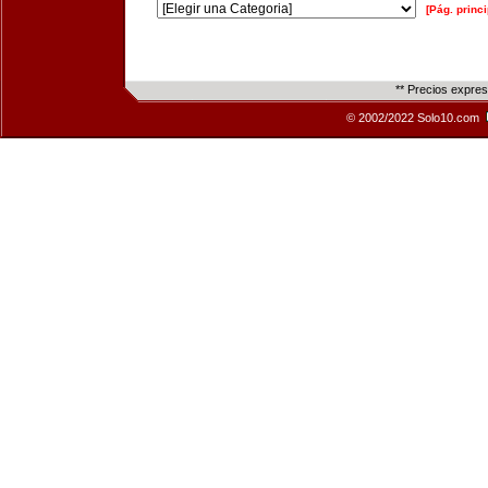
[Pág. princi
** Precios expre
© 2002/2022 Solo10.com