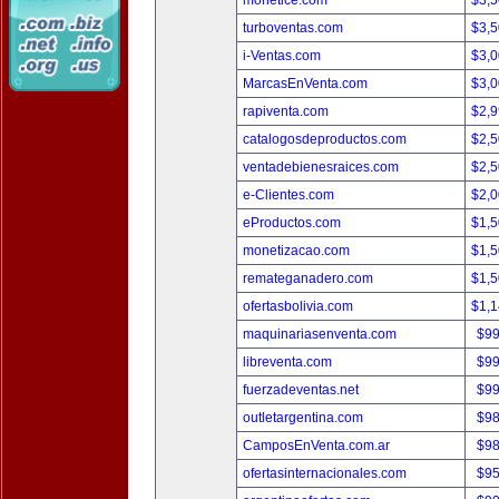
monetice.com
$3,
turboventas.com
$3,
i-Ventas.com
$3,
MarcasEnVenta.com
$3,
rapiventa.com
$2,
catalogosdeproductos.com
$2,
ventadebienesraices.com
$2,
e-Clientes.com
$2,
eProductos.com
$1,
monetizacao.com
$1,
remateganadero.com
$1,
ofertasbolivia.com
$1,
maquinariasenventa.com
$9
libreventa.com
$9
fuerzadeventas.net
$9
outletargentina.com
$9
CamposEnVenta.com.ar
$9
ofertasinternacionales.com
$9