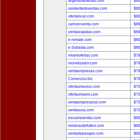
argentinaofertas.com
$9
asistentedeventas.com
$9
ofertalocal.com
$9
carroenventa.com
$8
ventasrapidas.com
$8
e-remate.com
$8
e-Subasta.com
$8
miamiofertas.com
$7
monetizador.com
$7
ventaempresas.com
$7
Comercios.biz
$7
ofertasmexico.com
$7
ofertasmiami.com
$7
ventaempresarial.com
$7
ventasusa.com
$7
escuelaventas.com
$6
remerasdefutbol.com
$6
ventadepasajes.com
$6