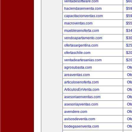
ventadesoftware.com
$6
haciendasenventa.com
$5
capacitacionventas.com
$5
macroventas.com
$5
mueblesenoferta.com
$3
vendoapartamento.com
$3
ofertasargentina.com
$2
ofertaschile.com
$2
ventadeartesanias.com
$2
agrosubasta.com
Ofe
areaventas.com
Ofe
articulosenoferta.com
Ofe
ArticulosEnVenta.com
Ofe
asesoriaenventas.com
Ofe
asesoriayventas.com
Ofe
avendere.com
Ofe
avisosdeventa.com
Ofe
bodegasenventa.com
Ofe