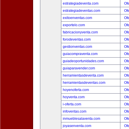
estrategiadeventa.com
Ofe
estrategiadeventas.com
Ofe
exitoenventas.com
Ofe
exportelo.com
Ofe
fabricacionyventa.com
Ofe
forodeventas.com
Ofe
gestionventas.com
Ofe
guiacompraventa.com
Ofe
guiadeoportunidades.com
Ofe
guiaparavender.com
Ofe
herramientasdeventa.com
Ofe
herramientasdeventas.com
Ofe
hoyenoferta.com
Ofe
hoyventa.com
Ofe
i-oferta.com
Ofe
infoventas.com
Ofe
inmueblesalaventa.com
Ofe
joyasenventa.com
Ofe